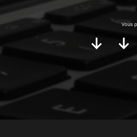
Vous p
↓ ↓